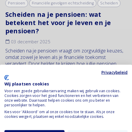
Pensioen
Financiële gevolgen echtscheiding
Scheiden
Scheiden na je pensioen: wat
betekent het voor je leven en je
pensioen?
03 december 2025
Scheiden na je pensioen vraagt om zorgvuldige keuzes,
omdat zowel je leven als je financiële toekomst
verandert. Door helder te krijgen hoe jullie pensioen
wordt verdeeld, welke afspraken je moet vastleggen en
Privacybeleid
welke impact...
Wij plaatsen cookies
Lees verder
Voor een goede gebruikerservaring maken wij gebruik van cookies.
Cookies zorgen voor het goed functioneren en het verbeteren van
onze website. Daarnaast helpen cookies ons om jou beter en
persoonlijker te helpen.
Kies voor 'Akkoord' om al onze cookies toe te staan. Als je onze
cookies weigert, plaatsen wij enkel noodzakelijke cookies.