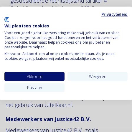
gesubsidieerde rechtsbijstand (artikel 4
Subsidieregeling Uitelkaar.nl 2024).
Privacybeleid
Wie hebben toegang tot jouw gegevens?
Wij plaatsen cookies
Voor een goede gebruikerservaring maken wij gebruik van cookies.
Jij en jouw (ex-)partner
Cookies zorgen voor het goed functioneren en het verbeteren van
onze website. Daarnaast helpen cookies ons om jou beter en
Als je jouw (ex-)partner uitnodigt om samen in
persoonlijker te helpen.
Uitelkaar.nl te werken, hebben jullie beiden
Kies voor 'Akkoord' om al onze cookies toe te staan. Als je onze
cookies weigert, plaatsen wij enkel noodzakelijke cookies.
volledige toegang tot alle gegevens die in het
dossier zijn vastgelegd. Dit omvat gegevens die
door jou, jouw (ex-)partner of door een
Akkoord
Weigeren
ingeschakelde dienstverlener zijn ingevoerd of
Pas aan
geüpload. Deze wederzijdse toegang blijft
bestaan, ook wanneer één van jullie stopt met
het gebruik van Uitelkaar.nl.
Medewerkers van Justice42 B.V.
Medewerkers van Justice42 B.V., zoals