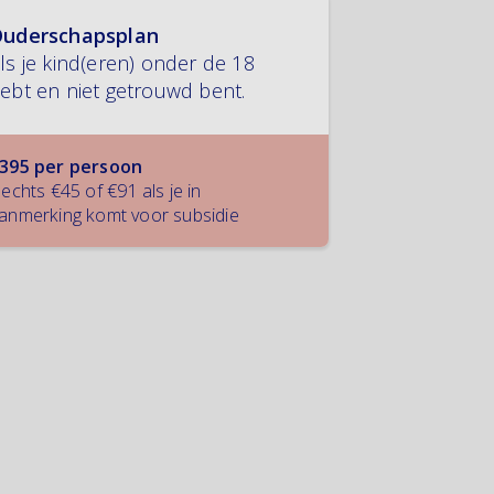
uderschapsplan
ls je kind(eren) onder de 18
ebt en niet getrouwd bent.
395 per persoon
lechts €45 of €91 als je in
anmerking komt voor subsidie