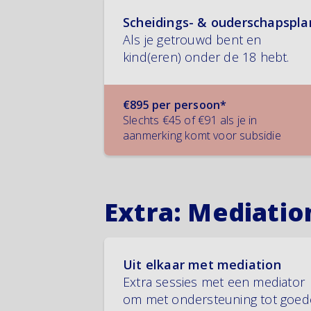
Scheidings- & ouderschapspla
Als je getrouwd bent en
kind(eren) onder de 18 hebt.
€895 per persoon*
Slechts €45 of €91 als je in
aanmerking komt voor subsidie
Extra: Mediatio
Uit elkaar met mediation
Extra sessies met een mediator
om met ondersteuning tot goed