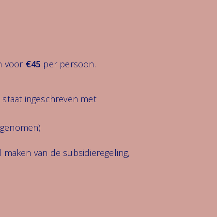
en voor
€45
per persoon.
e staat ingeschreven met
eegenomen)
il maken van de subsidieregeling,