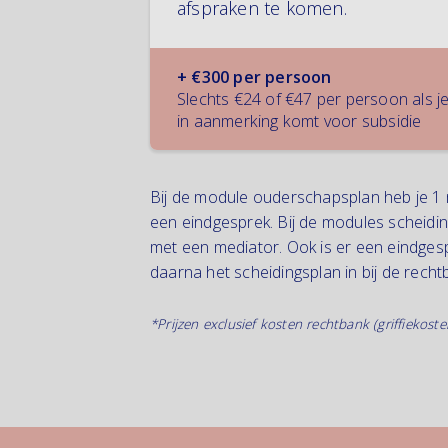
afspraken te komen.
+ €300 per persoon
Slechts €24 of €47 per persoon als j
in aanmerking komt voor subsidie
Bij de module ouderschapsplan heb je 1 m
een eindgesprek. Bij de modules scheidi
met een mediator. Ook is er een eindges
daarna het scheidingsplan in bij de recht
*Prijzen exclusief kosten rechtbank (griffiekoste