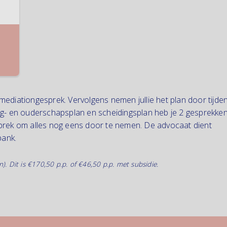
e
ediationgesprek. Vervolgens nemen jullie het plan door tijde
ng- en ouderschapsplan en scheidingsplan heb je 2 gesprekke
prek om alles nog eens door te nemen. De advocaat dient
bank.
n).
Dit is €170,50 p.p. of €46,50 p.p. met subsidie.