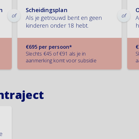
n
Scheidingsplan
O
Als je getrouwd bent en geen
A
kinderen onder 18 hebt.
h
€695 per persoon*
€
Slechts €45 of €91 als je in
S
aanmerking komt voor subsidie
a
ntraject
e