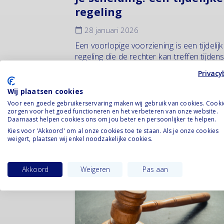
regeling
28 januari 2026
Een voorlopige voorziening is een tijdelij
regeling die de rechter kan treffen tijden
scheidingsprocedure, wanneer dringend
Privacy
zaken niet kunnen wachten. Het gaat
bijvoorbeeld om afspraken over de
Wij plaatsen cookies
kinderen, de woning of...
Voor een goede gebruikerservaring maken wij gebruik van cookies. Cooki
zorgen voor het goed functioneren en het verbeteren van onze website.
Lees verder
Daarnaast helpen cookies ons om jou beter en persoonlijker te helpen.
Kies voor 'Akkoord' om al onze cookies toe te staan. Als je onze cookies
weigert, plaatsen wij enkel noodzakelijke cookies.
Akkoord
Weigeren
Pas aan