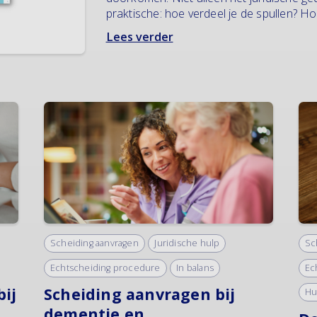
praktische: hoe verdeel je de spullen? Hoe
Lees verder
Scheiding aanvragen
Juridische hulp
Sc
Echtscheiding procedure
In balans
Ec
bij
Scheiding aanvragen bij
Hu
dementie en