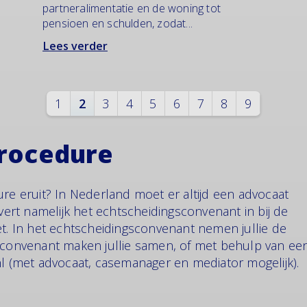
partneralimentatie en de woning tot
pensioen en schulden, zodat...
Lees verder
1
2
3
4
5
6
7
8
9
procedure
ure eruit? In Nederland moet er altijd een advocaat
evert namelijk het echtscheidingsconvenant in bij de
et. In het echtscheidingsconvenant nemen jullie de
t convenant maken jullie samen, of met behulp van ee
nl (met advocaat, casemanager en mediator mogelijk).