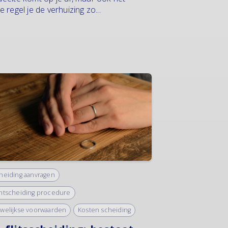
 regel je de verhuizing zo...
heiding aanvragen
htscheiding procedure
welijkse voorwaarden
Kosten scheiding