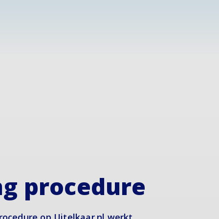
ng procedure
procedure op Uitelkaar.nl werkt