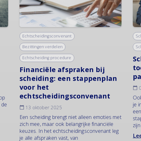
Echtscheidingsconvenant
Sc
Bezittingen verdelen
Sc
Sc
Echtscheiding procedure
to
Financiële afspraken bij
pa
scheiding: een stappenplan
voor het
0
echtscheidingsconvenant
 op
Ook
f de
je 
13 oktober 2025
een
Een scheiding brengt niet alleen emoties met
sta
zich mee, maar ook belangrijke financiële
zij
keuzes. In het echtscheidingsconvenant leg
Lee
je alle afspraken vast, van