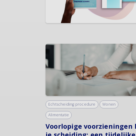
Echtscheiding procedure
Wonen
Alimentatie
Voorlopige voorzieningen 
je scheiding: een tijdelijke