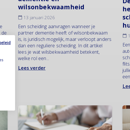
De
wilsonbekwaamheid
he
sc
13 januari 2026
hu
ke
Een scheiding aanvragen wanneer je
s de
partner dementie heeft of wilsonbekwaam
1
e
is, is juridisch mogelijk, maar verloopt anders
beleid
Een
dan een reguliere scheiding. In dit artikel
aut
lees je wat wilsbekwaamheid betekent,
sch
welke rol een...
es
fli
Lees verder
jul
een
Lee