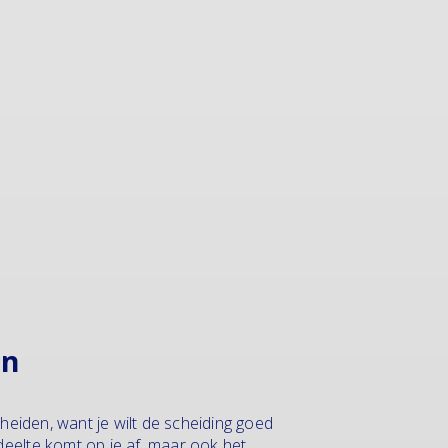
an
eiden, want je wilt de scheiding goed
deelte komt op je af, maar ook het