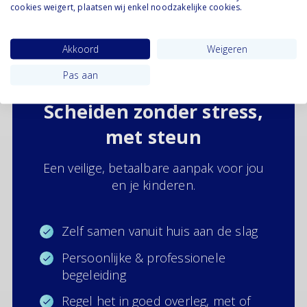
cookies weigert, plaatsen wij enkel noodzakelijke cookies.
begeleiding via Uitelkaar.nl? Neem gerust contact
met ons op voor advies. Samen kijken we wat er
mogelijk is in jouw situatie.
Akkoord
Weigeren
Pas aan
Scheiden zonder stress,
met steun
Een veilige, betaalbare aanpak voor jou
en je kinderen.
Zelf samen vanuit huis aan de slag
Persoonlijke & professionele
begeleiding
Regel het in goed overleg, met of