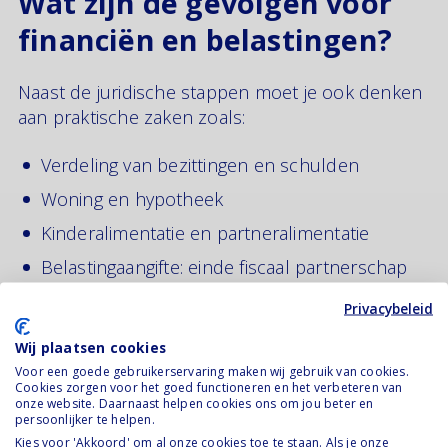
Wat zijn de gevolgen voor
financiën en belastingen?
Naast de juridische stappen moet je ook denken
aan praktische zaken zoals:
Verdeling van bezittingen en schulden
Woning en hypotheek
Kinderalimentatie en partneralimentatie
Belastingaangifte: einde fiscaal partnerschap
en gevolgen voor toeslagen
Privacybeleid
Wil je hier meer over weten? Bekijk dan onze
Wij plaatsen cookies
artikelen over de
financiële gevolgen
van een
Voor een goede gebruikerservaring maken wij gebruik van cookies.
Cookies zorgen voor het goed functioneren en het verbeteren van
scheiding.
onze website. Daarnaast helpen cookies ons om jou beter en
persoonlijker te helpen.
Wil je weten of jouw situatie geschikt is voor
Kies voor 'Akkoord' om al onze cookies toe te staan. Als je onze