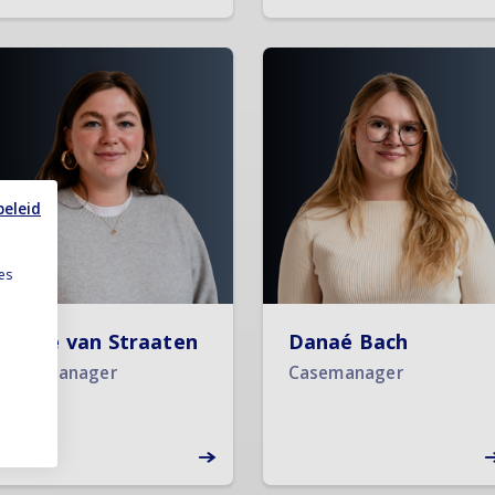
beleid
es
Lotte van Straaten
Danaé Bach
Casemanager
Casemanager