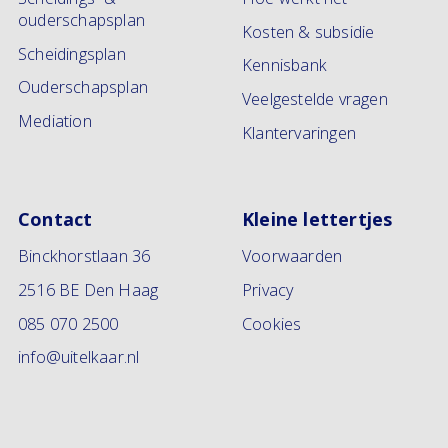
voor de kinderen. Lees meer over het
welzijn
ouderschapsplan
van kinderen bij scheiding
op onze blog.
Kosten & subsidie
Scheidingsplan
Kennisbank
Ouderschapsplan
Veelgestelde vragen
Mediation
Klantervaringen
Contact
Kleine lettertjes
Binckhorstlaan 36
Voorwaarden
2516 BE Den Haag
Privacy
085 070 2500
Cookies
info@uitelkaar.nl