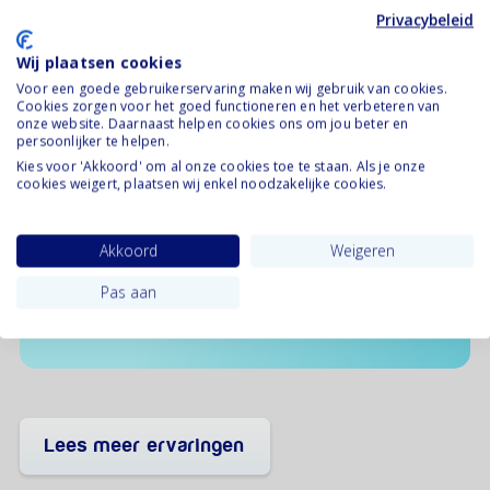
Privacybeleid
Wij plaatsen cookies
Voor een goede gebruikerservaring maken wij gebruik van cookies.
Eveline:
Cookies zorgen voor het goed functioneren en het verbeteren van
onze website. Daarnaast helpen cookies ons om jou beter en
“"De methode van Uitelkaar.nl bood een
persoonlijker te helpen.
prettige structuur en een mooi overzicht over
Kies voor 'Akkoord' om al onze cookies toe te staan. Als je onze
cookies weigert, plaatsen wij enkel noodzakelijke cookies.
wat en hoe te regelen. We kregen
voorbeelden van teksten en omdat we elkaar
zo goed en lang kennen, en heel veel
Akkoord
Weigeren
dezelfde ideeën en opvattingen hebben,
hoefden we alleen maar in te vullen. Dat
Pas aan
deden we samen en ieder voor zich."”
Lees meer ervaringen