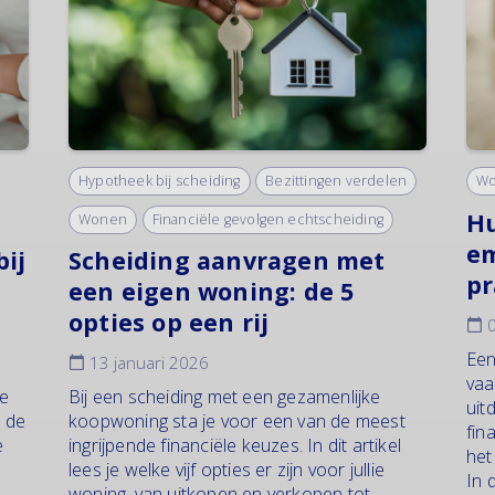
Hypotheek bij scheiding
Bezittingen verdelen
W
Hu
Wonen
Financiële gevolgen echtscheiding
em
bij
Scheiding aanvragen met
pr
een eigen woning: de 5
opties op een rij
0
Een
13 januari 2026
vaa
ke
Bij een scheiding met een gezamenlijke
uit
s de
koopwoning sta je voor een van de meest
fin
e
ingrijpende financiële keuzes. In dit artikel
het
lees je welke vijf opties er zijn voor jullie
In d
woning, van uitkopen en verkopen tot