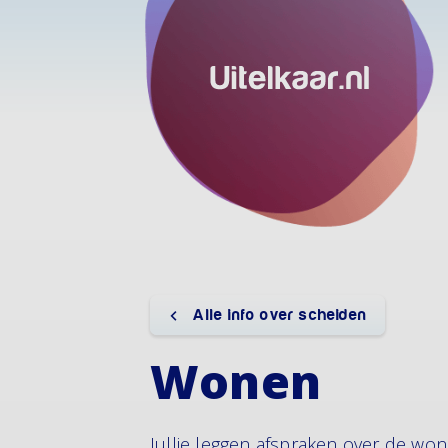
Alle info over scheiden
Wonen
Jullie leggen afspraken over de won