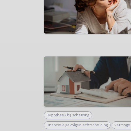
Hypotheek bij scheiding
Financiële gevolgen echtscheiding
Vermoge