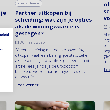
Al
In eigen tempo
sc
 je
Partner uitkopen bij
vo
scheiding: wat zijn je opties
als de woningwaarde is
2
gestegen?
All
beleid
ing
30 maart 2026
 ex-
pra
 een
es
Bij een scheiding met een koopwoning is
beg
je
uitkopen vaak een belangrijke stap, zeker
gev
n
als de woning in waarde is gestegen. In dit
rit
artikel lees je hoe je de uitkoopsom
Lee
berekent, welke financieringsopties er zijn
en waar je...
Lees verder