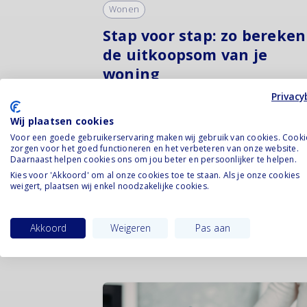
Wonen
Stap voor stap: zo bereken
de uitkoopsom van je
woning
Privacy
20 april 2026
Bij een scheiding is het uitkopen van een
Wij plaatsen cookies
partner uit de gezamenlijke woning vaak
Voor een goede gebruikerservaring maken wij gebruik van cookies. Cooki
zorgen voor het goed functioneren en het verbeteren van onze website.
belangrijke stap. In dit artikel lees je hoe 
Daarnaast helpen cookies ons om jou beter en persoonlijker te helpen.
de uitkoopsom berekent aan de hand va
Kies voor 'Akkoord' om al onze cookies toe te staan. Als je onze cookies
de actuele woningwaarde, de
weigert, plaatsen wij enkel noodzakelijke cookies.
openstaande...
Lees verder
Akkoord
Weigeren
Pas aan