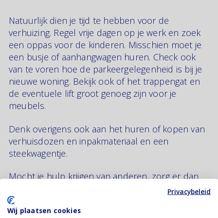
Natuurlijk dien je tijd te hebben voor de
verhuizing. Regel vrije dagen op je werk en zoek
een oppas voor de kinderen. Misschien moet je
een busje of aanhangwagen huren. Check ook
van te voren hoe de parkeergelegenheid is bij je
nieuwe woning. Bekijk ook of het trappengat en
de eventuele lift groot genoeg zijn voor je
meubels.
Denk overigens ook aan het huren of kopen van
verhuisdozen en inpakmateriaal en een
steekwagentje.
Mocht je hulp krijgen van anderen, zorg er dan
voor dat je eten en drinken in huis hebt. Bedenk
Privacybeleid
je ook wie een sleutel nodig heeft, welke spullen
Wij plaatsen cookies
jullie als eerst laden etc. Dit voorkomt tijdverlies