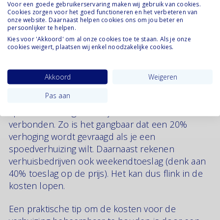
Voor een goede gebruikerservaring maken wij gebruik van cookies.
door georganiseer op de dag zelf.
Cookies zorgen voor het goed functioneren en het verbeteren van
onze website. Daarnaast helpen cookies ons om jou beter en
persoonlijker te helpen.
Kies voor 'Akkoord' om al onze cookies toe te staan. Als je onze
De verhuizing
cookies weigert, plaatsen wij enkel noodzakelijke cookies.
Je kunt kiezen voor het inhuren van een
Akkoord
Weigeren
verhuisbedrijf. Als je tijdens de scheiding zo snel
Pas aan
mogelijk wilt verhuizen, kun je kijken naar een
spoedverhuizing. Daar zijn wel flinke kosten aan
verbonden. Zo is het gangbaar dat een 20%
verhoging wordt gevraagd als je een
spoedverhuizing wilt. Daarnaast rekenen
verhuisbedrijven ook weekendtoeslag (denk aan
40% toeslag op de prijs). Het kan dus flink in de
kosten lopen.
Een praktische tip om de kosten voor de