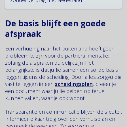
zonder verdrag met Nederland?
buitenland kan dit een praktische oplossing zijn om
toekomstige discussies over aanpassingen of
Als je ex-partner verhuist naar een land waarmee
inning te vermijden.
Nederland geen inningverdrag heeft, wordt het
De basis blijft een goede
afdwingen van betaling lastiger. Het is niet
onmogelijk, maar het vereist vaak het inschakelen
afspraak
van een lokale advocaat en een juridische
procedure in dat land. Proactief goede afspraken
Een verhuizing naar het buitenland hoeft geen
maken is in zo’n geval extra belangrijk.
probleem te zijn voor de partneralimentatie,
zolang de afspraken duidelijk zijn. Het
belangrijkste is dat jullie samen een solide basis
leggen tijdens de scheiding. Door alles zorgvuldig
vast te leggen in een
scheidingsplan
, creëer je
een document waar jullie beiden op terug
kunnen vallen, waar je ook woont.
Transparantie en communicatie blijven de sleutel.
Informeer elkaar tijdig over een verhuisplan en
bespreek de gevolgen. Zo voorkom je