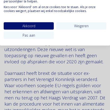
persoonlijker te helpen.
Kies voor 'Akkoord' om al onze cookies toe te staan. Als je onze
cookies weigert, plaatsen wij enkel noodzakelijke cookies.
De regels rondom partneralimentatie
veranderen. Sinds 1 januari 2020 is de maximale
duur van partneralimentatie in Nederland
Akkoord
Weigeren
verkort. De hoofdregel is nu dat de duur gelijk is
Pas aan
aan de helft van de duur van het huwelijk, met
een maximum van vijf jaar. Er zijn enkele
uitzonderingen. Deze nieuwe wet is van
toepassing op nieuwe gevallen en heeft geen
invloed op afspraken die voor 2020 zijn gemaakt.
Daarnaast heeft brexit de situatie voor ex-
partners in het Verenigd Koninkrijk veranderd.
Waar voorheen soepele EU-regels golden voor
het erkennen en afdwingen van uitspraken, valt
men nu terug op het Haags Verdrag van 2007. Dit
kan de procedure voor het innen van alimentatie