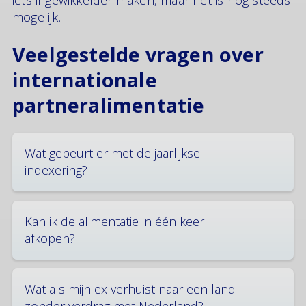
iets ingewikkelder maken, maar het is nog steeds
mogelijk.
Veelgestelde vragen over
internationale
partneralimentatie
Wat gebeurt er met de jaarlijkse
indexering?
De verplichte jaarlijkse indexering van alimentatie
geldt ook als een van de partners in het buitenland
Kan ik de alimentatie in één keer
woont. De betalende partij moet het bedrag elk jaar
afkopen?
in januari verhogen met het vastgestelde
percentage, tenzij jullie iets anders hebben
Ja, afkoop van partneralimentatie is mogelijk. Dit
afgesproken.
moet wel in gezamenlijk overleg gebeuren en goed
Wat als mijn ex verhuist naar een land
worden vastgelegd. Bij een verhuizing naar het