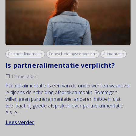
Partneralimentatie
Echtscheidingsconvenant
Alimentatie
Is partneralimentatie verplicht?
15 mei 2024
Partneralimentatie is één van de onderwerpen waarover
je tijdens de scheiding afspraken maakt. Sommigen
willen geen partneralimentatie, anderen hebben juist
veel baat bij goede afspraken over partneralimentatie.
Als je...
Lees verder