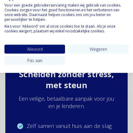
welke documenten je nodig hebt en wat je opties
Voor een goede gebruikerservaring maken wij gebruik van cookies.
zijn? Lees dan ook ons artikel:
Scheiding
Cookies zorgen voor het goed functioneren en het verbeteren van
onze website. Daarnaast helpen cookies ons om jou beter en
aanvragen: alles wat je moet weten
.
persoonlijker te helpen.
Kies voor 'Akkoord' om al onze cookies toe te staan. Als je onze
En vergeet niet: zorg ook goed voor jezelf. Een
cookies weigert, plaatsen wij enkel noodzakelijke cookies.
scheiding vraagt niet alleen om praktische
keuzes, maar ook om veerkracht en steun.
Akkoord
Weigeren
Pas aan
Scheiden zonder stress,
met steun
Een veilige, betaalbare aanpak voor jou
en je kinderen.
Zelf samen vanuit huis aan de slag