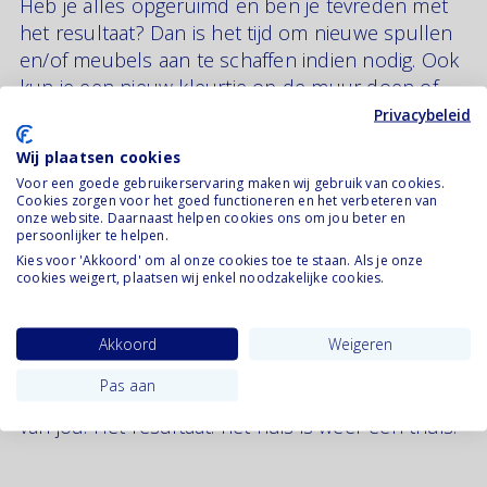
Heb je alles opgeruimd en ben je tevreden met
het resultaat? Dan is het tijd om nieuwe spullen
en/of meubels aan te schaffen indien nodig. Ook
kun je een nieuw kleurtje op de muur doen of
een mooi behang of iets dergelijks. Vraag
Privacybeleid
vrienden en vriendinnen om je te helpen met
Wij plaatsen cookies
klussen. Je hoeft het niet alleen te doen.
Voor een goede gebruikerservaring maken wij gebruik van cookies.
Cookies zorgen voor het goed functioneren en het verbeteren van
onze website. Daarnaast helpen cookies ons om jou beter en
persoonlijker te helpen.
Het resultaat
Kies voor 'Akkoord' om al onze cookies toe te staan. Als je onze
cookies weigert, plaatsen wij enkel noodzakelijke cookies.
Na alle energie die je erin hebt gestoken is het
hopelijk zover: je ploft neer op de bank, kijkt om
Akkoord
Weigeren
je heen en er komt een glimlach op je gezicht.
Pas aan
Eindelijk voelt het huis weer schoon, luchtig en
van jou. Het resultaat: het huis is weer een thuis.