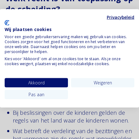
de scheiding?
Privacybeleid
Dat een Nederlandse rechter de scheiding
Wij plaatsen cookies
uitspreekt, betekent niet dat de gehele scheiding
Voor een goede gebruikerservaring maken wij gebruik van cookies.
altijd onder het Nederlands recht afgehandeld
Cookies zorgen voor het goed functioneren en het verbeteren van
onze website. Daarnaast helpen cookies ons om jou beter en
wordt. Het hangt namelijk van de situatie af welk
persoonlijker te helpen.
recht van toepassing is en hoe je moet omgaan
Kies voor 'Akkoord' om al onze cookies toe te staan. Als je onze
met bijvoorbeeld de verdeling van jullie
cookies weigert, plaatsen wij enkel noodzakelijke cookies.
bezittingen.
Akkoord
Weigeren
Bij de alimentatie gelden de regels van het
land, waar degene die de alimentatie ontvangt
Pas aan
woont.
Bij beslissingen over de kinderen gelden de
regels van het land waar de kinderen wonen.
Wat betreft de verdeling van de bezittingen en
het vermogen zijn de regels wat ingewikkelder.