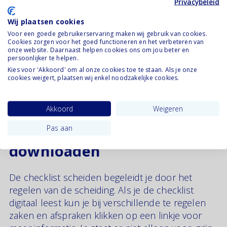
Benieuwd wat Uitelkaar.nl
Privacybeleid
voor jou kan betekenen?
Wij plaatsen cookies
Voor een goede gebruikerservaring maken wij gebruik van cookies.
Cookies zorgen voor het goed functioneren en het verbeteren van
onze website. Daarnaast helpen cookies ons om jou beter en
Bekijk onze modules
persoonlijker te helpen.
Kies voor 'Akkoord' om al onze cookies toe te staan. Als je onze
cookies weigert, plaatsen wij enkel noodzakelijke cookies.
Akkoord
Weigeren
Gratis checklist scheiden
Pas aan
downloaden
De checklist scheiden begeleidt je door het
regelen van de scheiding. Als je de checklist
digitaal leest kun je bij verschillende te regelen
zaken en afspraken klikken op een linkje voor