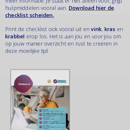
meer informatie. Je staat er niet alleen voor, grijp
hulpmiddelen vooral aan.
Download hier de
checklist scheiden.
Print de checklist ook vooral uit en
vink
,
kras
en
krabbel
erop los. Het is
aan
jou en
voor
jou om
op jouw manier overzicht en rust te creëren in
deze moeilijke tijd.