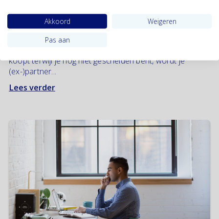
12 februari 2021
Akkoord
Weigeren
Aan het regelen van een nieuwe koopwoning tijdens de
scheiding zitten haken en ogen. Als je getrouwd bent in
Pas aan
gemeenschap van goederen en je een nieuwe woning
koopt terwijl je nog niet gescheiden bent, wordt je
(ex-)partner...
Lees verder