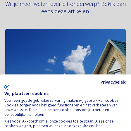
- Geld uit schenkingen of erfenissen
Wil je meer weten over dit onderwerp? Bekijk dan
- Geld dat je hebt ontvangen uit verkoop
eens deze artikelen.
van privébezit (denk aan een woning)
Gemeenschap van goederen
- Geld uit schenkingen en erfenissen met
uitsluitingsclausule
Huwelijkse voorwaarden
- Dit is afhankelijk van wat er in de
huwelijkse voorwaarden staat.
Privacybeleid
Wij plaatsen cookies
Voor een goede gebruikerservaring maken wij gebruik van cookies.
Wonen
Hypotheek bij scheiding
Cookies zorgen voor het goed functioneren en het verbeteren van
onze website. Daarnaast helpen cookies ons om jou beter en
Het regelen van een nieuwe
persoonlijker te helpen.
koopwoning tijdens scheiding: kan
Kies voor 'Akkoord' om al onze cookies toe te staan. Als je onze
cookies weigert, plaatsen wij enkel noodzakelijke cookies.
dat?