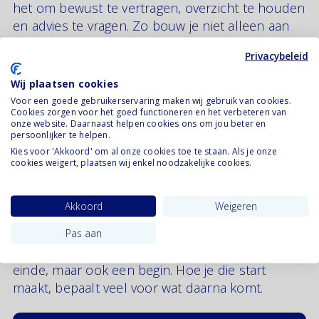
het om bewust te vertragen, overzicht te houden
en advies te vragen. Zo bouw je niet alleen aan
een eerlijke afhandeling, maar ook aan de eerste
Privacybeleid
basis voor het leven na de scheiding.
Wij plaatsen cookies
Sta je aan het begin van je scheidingstraject?
Voor een goede gebruikerservaring maken wij gebruik van cookies.
Lees hier wat er allemaal komt kijken bij het
Cookies zorgen voor het goed functioneren en het verbeteren van
onze website. Daarnaast helpen cookies ons om jou beter en
aanvragen van een scheiding
en zorg dat je
persoonlijker te helpen.
goed voorbereid begint.
Kies voor 'Akkoord' om al onze cookies toe te staan. Als je onze
cookies weigert, plaatsen wij enkel noodzakelijke cookies.
Wil je weten hoe je samen als ouders verder
kunt? Lees dan hier verder in ons artikel over
Akkoord
Weigeren
Co-ouderschap en omgangsregeling
.
Pas aan
En vergeet niet: een scheiding is niet alleen een
einde, maar ook een begin. Hoe je die start
maakt, bepaalt veel voor wat daarna komt.