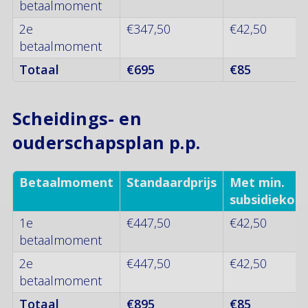
betaalmoment
2e
€347,50
€42,50
betaalmoment
Totaal
€695
€85
Scheidings- en
ouderschapsplan p.p.
Betaalmoment
Standaardprijs
Met min.
subsidiekort
1e
€447,50
€42,50
betaalmoment
2e
€447,50
€42,50
betaalmoment
Totaal
€895
€85