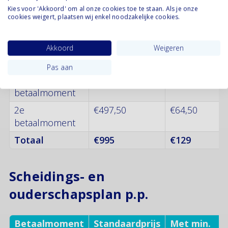
Kies voor 'Akkoord' om al onze cookies toe te staan. Als je onze
Scheidingsplan p.p.
cookies weigert, plaatsen wij enkel noodzakelijke cookies.
Akkoord
Weigeren
Betaalmoment
Standaardprijs
Met min.
subsidiekort
Pas aan
1e
€497,50
€64,50
betaalmoment
2e
€497,50
€64,50
betaalmoment
Totaal
€995
€129
Scheidings- en
ouderschapsplan p.p.
Betaalmoment
Standaardprijs
Met min.