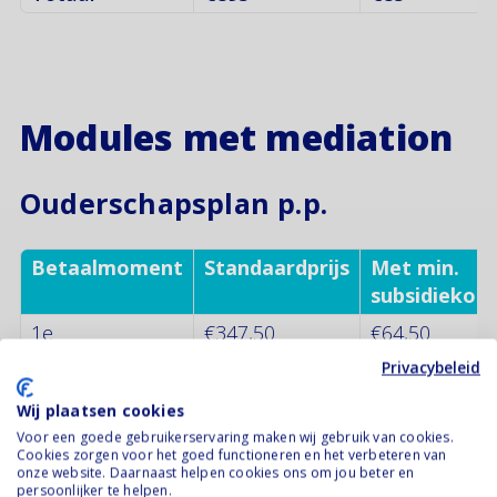
Modules met mediation
Ouderschapsplan p.p.
Betaalmoment
Standaardprijs
Met min.
subsidiekort
1e
€347,50
€64,50
betaalmoment
Privacybeleid
2e
€347,50
€64,50
Wij plaatsen cookies
betaalmoment
Voor een goede gebruikerservaring maken wij gebruik van cookies.
Cookies zorgen voor het goed functioneren en het verbeteren van
Totaal
€695
€129
onze website. Daarnaast helpen cookies ons om jou beter en
persoonlijker te helpen.