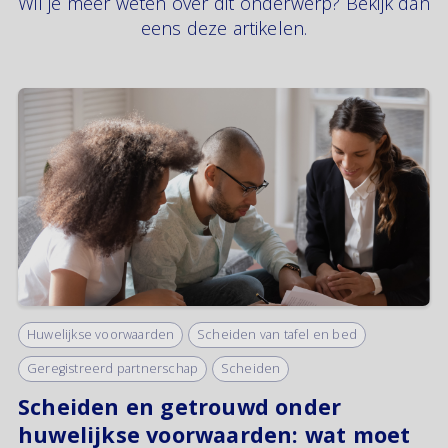
Wil je meer weten over dit onderwerp? Bekijk dan
in de buurt van de scheidingsdatum liggen.
eens deze artikelen.
Of moet goed te beargumenteren zijn,
bijvoorbeeld het moment dat één van
jullie uit huis vertrok.
Huwelijkse voorwaarden
Scheiden van tafel en bed
Geregistreerd partnerschap
Scheiden
Scheiden en getrouwd onder
huwelijkse voorwaarden: wat moet