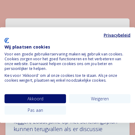
Waarom moet dit in de
Privacybeleid
afspraak worden
Wij plaatsen cookies
opgenomen?
Voor een goede gebruikerservaring maken wij gebruik van cookies.
Cookies zorgen voor het goed functioneren en het verbeteren van
onze website. Daarnaast helpen cookies ons om jou beter en
Bij een scheiding komen de huwelijkse
persoonlijker te helpen.
voorwaarden te vervallen. Afspraken die
Kies voor 'Akkoord' om al onze cookies toe te staan. Als je onze
cookies weigert, plaatsen wij enkel noodzakelijke cookies.
eruit voortvloeien neem je daarom op in
het scheidingsplan. De verdeling van de
financiën zorgt vaak voor veel discussie.
Akkoord
Weigeren
Belangrijk om de afspraken die jullie
Pas aan
hebben gemaakt daarom ook vast te
leggen, zodat jullie op het scheidingsplan
kunnen terugvallen als er discussie