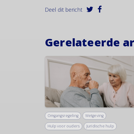
Deel dit bericht
Gerelateerde ar
Omgangsregeling
Wetgeving
Hulp voor ouders
Juridische hulp