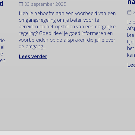
na
nd
03 september 2025
2
Heb je behoefte aan een voorbeeld van een
omgangsregeling om je beter voor te
Je 
bereiden op het opstellen van een dergelijke
afs
regeling? Goed idee! Je goed informeren en
bre
voorbereiden op de afspraken die jullie over
 de
tijd
de omgang...
eel
het
de
kan.
Lees verder
een
Lee