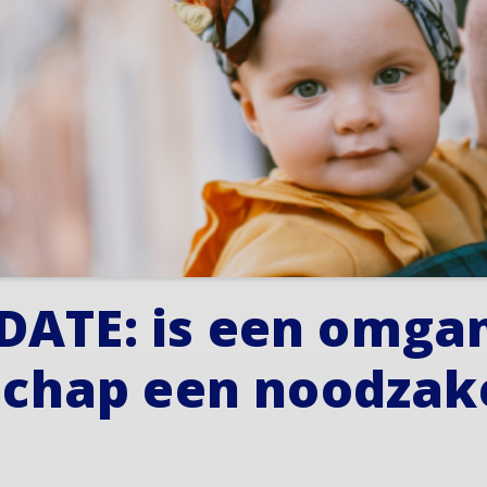
ATE: is een omgan
schap een noodzake