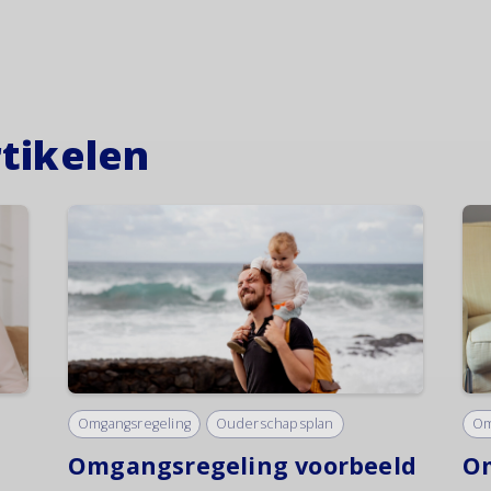
tikelen
Omgangsregeling
Ouderschapsplan
Om
Omgangsregeling voorbeeld
Om