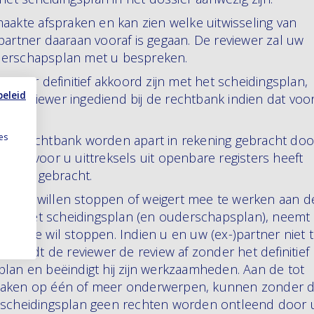
maakte afspraken en kan zien welke uitwisseling van
partner daaraan vooraf is gegaan. De reviewer zal uw
derschapsplan met u bespreken.
artner definitief akkoord zijn met het scheidingsplan,
beleid
e reviewer ingediend bij de rechtbank indien dat voo
es
 de rechtbank worden apart in rekening gebracht doo
ewer voor u uittreksels uit openbare registers heeft
kening gebracht.
geeft te willen stoppen of weigert mee te werken aan d
n van het scheidingsplan (en ouderschapsplan), neemt
on die wil stoppen. Indien u en uw (ex-)partner niet t
ondt de reviewer de review af zonder het definitief
lan en beëindigt hij zijn werkzaamheden. Aan de tot
praken op één of meer onderwerpen, kunnen zonder 
g scheidingsplan geen rechten worden ontleend door 