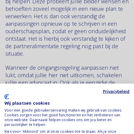
bij helpen. Deze probeert jullie beider wensen en
behoeften zoveel mogelijk in een nieuw plan te
verwerken. Het is dan ook verstandig de
aanpassingen opnieuw op te schrijven in een
ouderschapsplan, zodat er geen onduidelijkheid
ontstaat. Het is hierbij ook verstandig te kijken of
de partneralimentatie regeling nog past bij de
situatie.
Wanneer de omgangsregeling aanpassen niet
lukt, omdat jullie hier niet uitkomen, schakelen
jullie een advocaat in. Ook als je eenzijdig de
omgangsregeling wilt wijzigen kun je naar een
Privacybeleid
advocaat gaan om eenzijdig een verzoek in te
Wij plaatsen cookies
dienen bij de rechtbank.
Voor een goede gebruikerservaring maken wij gebruik van cookies.
Cookies zorgen voor het goed functioneren en het verbeteren van
onze website. Daarnaast helpen cookies ons om jou beter en
persoonlijker te helpen.
Kies voor 'Akkoord' om al onze cookies toe te staan. Als je onze