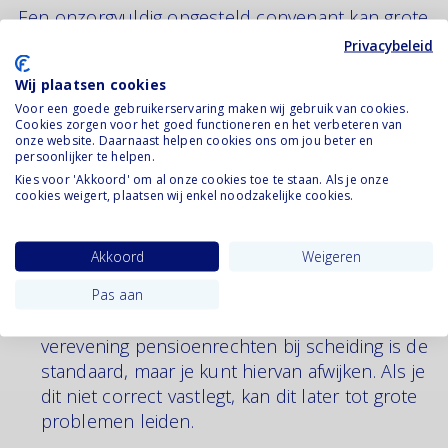
Een onzorgvuldig opgesteld convenant kan grote
gevolgen hebben. Afspraken kunnen juridisch
Privacybeleid
onuitvoerbaar zijn, wat kan leiden tot kostbare en
Wij plaatsen cookies
emotioneel zware juridische procedures
Voor een goede gebruikerservaring maken wij gebruik van cookies.
achteraf.
Cookies zorgen voor het goed functioneren en het verbeteren van
onze website. Daarnaast helpen cookies ons om jou beter en
persoonlijker te helpen.
De meest voorkomende fouten zijn:
Kies voor 'Akkoord' om al onze cookies toe te staan. Als je onze
cookies weigert, plaatsen wij enkel noodzakelijke cookies.
Onduidelijke formuleringen: zinnen als "We
verdelen de inboedel in goed overleg." zijn in
Akkoord
Weigeren
de praktijk een recept voor toekomstig
conflict. Wees specifiek.
Pas aan
Vergeten van pensioenrechten: de Wet
verevening pensioenrechten bij scheiding is de
standaard, maar je kunt hiervan afwijken. Als je
dit niet correct vastlegt, kan dit later tot grote
problemen leiden.